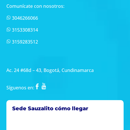
Comunícate con nosotros:
3046266066
3153308314
3159283512
Ac. 24 #68d – 43, Bogotá, Cundinamarca
Síguenos en:
Sede Sauzalito cómo llegar